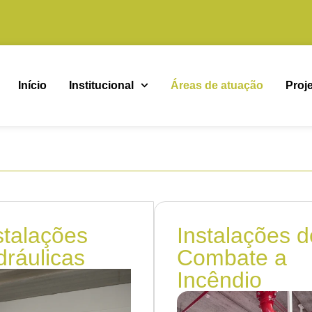
Início
Institucional
Áreas de atuação
Proj
stalações
Instalações d
dráulicas
Combate a
Incêndio