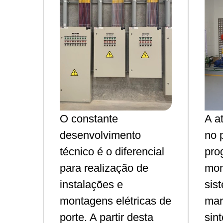
O constante
A a
desenvolvimento
no 
técnico é o diferencial
pro
para realização de
mon
instalações e
sis
montagens elétricas de
mar
porte. A partir desta
sin