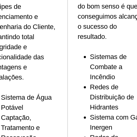
do bom senso é qu
ipes de
conseguimos alcan
enciamento e
o sucesso do
enharia do Cliente,
resultado.
antindo total
egridade e
Sistemas de
cionalidade das
Combate a
tagens e
Incêndio
talações.
Redes de
Distribuição de
Sistema de Água
Hidrantes
Potável
Sistema com G
Captação,
Inergen
Tratamento e