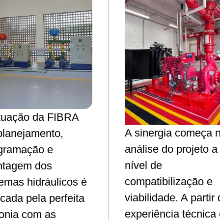
tuação da FIBRA
A sinergia começa 
planejamento,
análise do projeto a
gramação e
nível de
tagem dos
compatibilização e
temas hidráulicos é
viabilidade. A partir
cada pela perfeita
experiência técnica
tonia com as