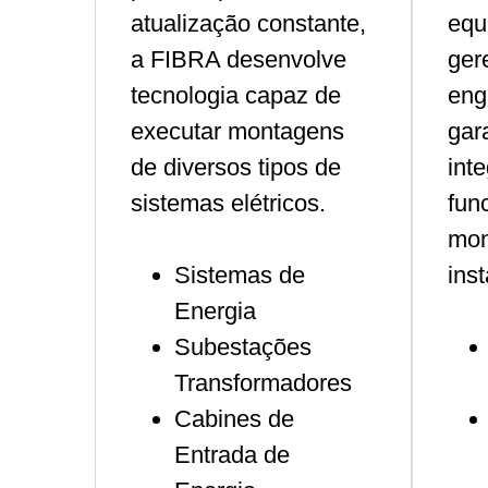
atualização constante,
equ
a FIBRA desenvolve
ger
tecnologia capaz de
eng
executar montagens
gar
de diversos tipos de
int
sistemas elétricos.
fun
mon
Sistemas de
ins
Energia
Subestações
Transformadores
Cabines de
Entrada de