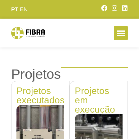
PT
EN
Projetos
Projetos
Projetos
executados
em
execução