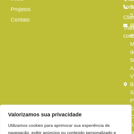
som
3
Projetos
5
Clie
Contato
f
Trab
con
R
M
d
5
A
V
B
S
P
S
Valorizamos sua privacidade
C
0
Utilizamos cookies para aprimorar sua experiência de
0
navegação, exibir anúncios ou conteúdo personalizado e