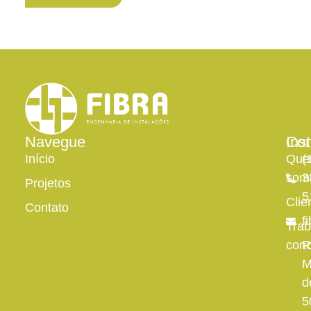
Navegue
Inst
Con
Início
Qu
(
som
3
Projetos
5
Clie
Contato
f
Trab
con
R
M
d
5